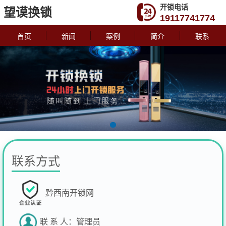
开锁电话
望谟换锁
19117741774
首页
新闻
案例
简介
联系
联系方式
黔西南开锁网
联 系 人：
管理员