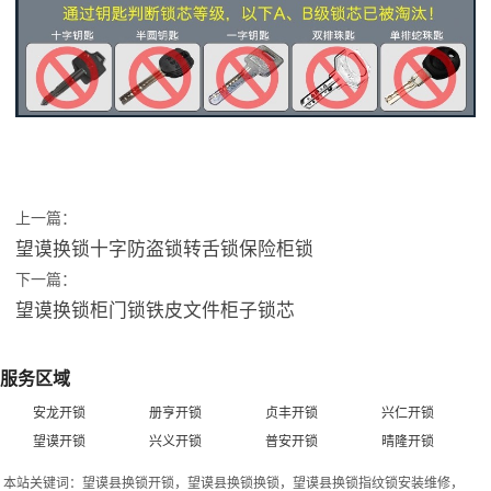
上一篇：
望谟换锁十字防盗锁转舌锁保险柜锁
下一篇：
望谟换锁柜门锁铁皮文件柜子锁芯
服务区域
安龙开锁
册亨开锁
贞丰开锁
兴仁开锁
望谟开锁
兴义开锁
普安开锁
晴隆开锁
本站关键词：
望谟县换锁开锁
，
望谟县换锁换锁
，
望谟县换锁指纹锁安装维修
，