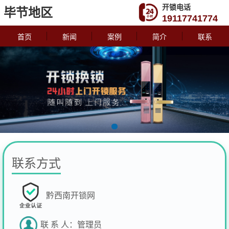
开锁电话
毕节地区
19117741774
首页
新闻
案例
简介
联系
联系方式
黔西南开锁网
联 系 人：
管理员