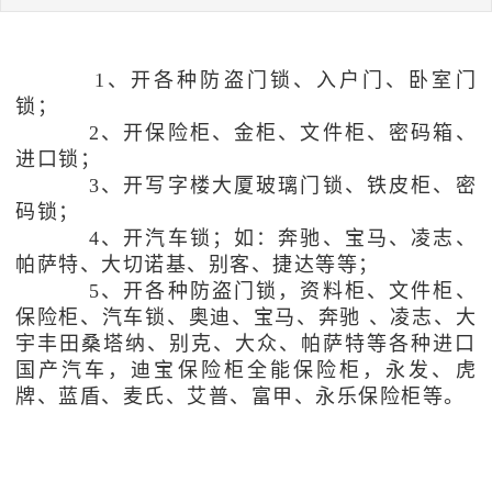
1、开各种防盗门锁、入户门、卧室门
锁；
2、开保险柜、金柜、文件柜、密码箱、
进口锁；
3、开写字楼大厦玻璃门锁、铁皮柜、密
码锁；
4、开汽车锁；如：奔驰、宝马、凌志、
帕萨特、大切诺基、别客、捷达等等；
5、开各种防盗门锁，资料柜、文件柜、
保险柜、汽车锁、奥迪、宝马、奔驰 、凌志、大
宇丰田桑塔纳、别克、大众、帕萨特等各种进口
国产汽车，迪宝保险柜全能保险柜，永发、虎
牌、蓝盾、麦氏、艾普、富甲、永乐保险柜等。