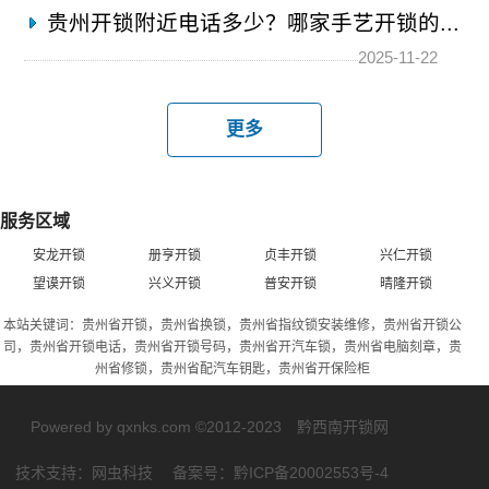
贵州开锁附近电话多少？哪家手艺开锁的...
2025-11-22
更多
服务区域
安龙开锁
册亨开锁
贞丰开锁
兴仁开锁
望谟开锁
兴义开锁
普安开锁
晴隆开锁
本站关键词：
贵州省开锁
，
贵州省换锁
，
贵州省指纹锁安装维修
，
贵州省开锁公
司
，
贵州省开锁电话
，
贵州省开锁号码
，
贵州省开汽车锁
，
贵州省电脑刻章
，
贵
州省修锁
，
贵州省配汽车钥匙
，
贵州省开保险柜
Powered by
qxnks.com ©2012-2023 黔西南开锁网
技术支持：
网虫科技
备案号：
黔ICP备20002553号-4