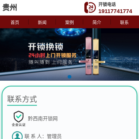
开锁电话
贵州
19117741774
首页
新闻
案例
简介
联系
联系方式
黔西南开锁网
联 系 人：
管理员