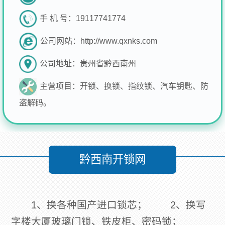
手 机 号：
19117741774
公司网站：
http://www.qxnks.com
公司地址：
贵州省黔西南州
主营项目：
开锁、换锁、指纹锁、汽车钥匙、防
盗解码。
黔西南开锁网
1、换各种国产进口锁芯； 2、换写
字楼大厦玻璃门锁、铁皮柜、密码锁；