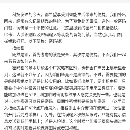
科技发达的今天，都希望享受到智能生活带来的便捷。我们外出
回来，经常有忘记带钥匙的尴尬。为了避免此类事情。选购一款密码
门锁，彷佛是一个不错的注意。（这里提到的密码门锁包括指纹、
ID卡、人脸识别以及密码输入等功能的智能门锁，当然也可以用机
械钥匙打开。以下简称：密码锁）
指纹锁
既然是锁，首先考虑的该是安全，其次才是便捷。下面我们一起
来看看该如何选购。
密码锁的基本功能各个厂家略有区别，也都会在商品上展示里看
到，这里就不介绍了，因为咱们毕竟不是卖锁的。不过，需要提到的
是临时密钥功能还是比较实用的。比如我们出差了，要出租房屋。只
要委托中介并设置好给房客的临时密钥周期就不用来回奔波了。要是
能略加改进在APP上增加临时密钥指纹录入感觉会更好一些。也就是
说一次性密码可以只是密码。周期性密钥则是指纹加密码。（这里录
入指纹房主在APP点开始录入，租客则由中介带领在使用过一次性密
钥开门后完成采样）。另外，在错误输入次数超限时，**能有提示信
息发送到我们手机上；若是人脸锁，这个时候**能激活摄像头通过手
机可以实时观看并能保存图片或者短视频。