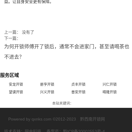
益。让自身安全更有保障。
上一篇： 没有了
下一篇：
为何开锁师傅开了锁后，通常不会进家门，甚至请喝茶也
不进去？
服务区域
安龙开锁
册亨开锁
贞丰开锁
兴仁开锁
望谟开锁
兴义开锁
普安开锁
晴隆开锁
本站关键词：
Powered by
qxnks.com ©2012-2023 黔西南开锁网
技术支持：
网虫科技
备案号：
黔ICP备20002553号-4