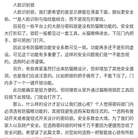
人脸识别锁
人脸识别锁，我们更希望的是显示屏能在滑盖下面，貌似更安全
些。**是人脸识别与指纹能结合，而不是现在的掌纹。
目前在一些平台上的大部分密码锁是没有防猫眼功能的。安全就
大打折扣了。锁匠一般都见过一套工具，从猫眼伸进去，下压门内把
手，即可把房门打开。
因此没有防猫眼功能安全系数可见一斑。功能再多还不是形同虚
设。可见这个功能有多重要了。这样的安全问题我们是**不能忽视
的。选购时必须谨慎。
另外，有些商家虽然打出来防猫眼设计，但却增加了其他安全漏
洞，也是我们应该注意的。比如把锁的把手做死了，不能下压了。门
内多了一个一键开锁功能。
此功能确实是挺方便的。但同理若从室外通过猫眼用锁匠工具回
拉按下此按钮。门就会打开了。
那么，什么样的设计才足以让我们放心呢？个人觉得密码锁门内
必须选有防猫眼功能的，其按钮避免选购采取按压式的。**选购有拨
动开关或者旋钮式开关设计的密码锁。安全系数会大增。为了我们的
家人以及财产安全。在选购密码锁的时候千万不要因为便捷而忽视了
安全问题。希望读了此篇文章，对您如何选购一把智能放心锁有所助