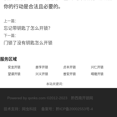
你的行动是合法且必要的。
上一篇：
忘记带钥匙了怎么开锁？
下一篇：
门锁了没有钥匙怎么开锁
服务区域
安龙开锁
册亨开锁
贞丰开锁
兴仁开锁
望谟开锁
兴义开锁
普安开锁
晴隆开锁
本站关键词：
Powered by
qxnks.com ©2012-2023 黔西南开锁网
技术支持：
网虫科技
备案号：
黔ICP备20002553号-4