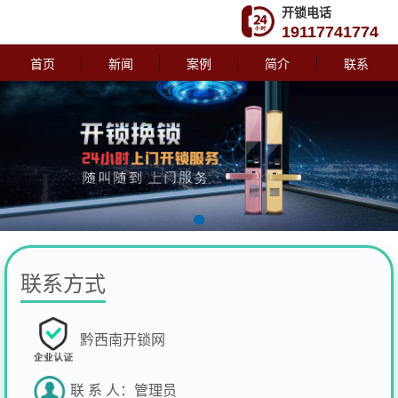
开锁电话
19117741774
首页
新闻
案例
简介
联系
联系方式
黔西南开锁网
联 系 人：
管理员